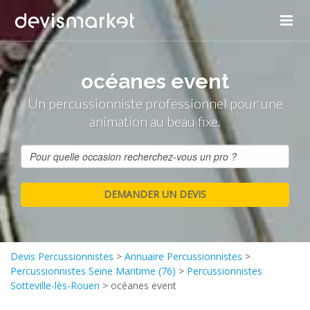
océanes event
Un percussionniste professionnel pour une
animation au beau fixe.
Devis Percussionnistes
>
Annuaire Percussionnistes
>
Percussionnistes Seine Maritime (76)
>
Percussionnistes
Sotteville-lès-Rouen
>
océanes event