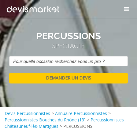
PERCUSSIONS
SPECTACLE
Devis Percussionnistes
>
Annuaire Percussionnistes
>
Percussionnistes Bouches du Rhône (13)
>
Percussionnistes
Châteauneuf-lès-Martigues
>
PERCUSSIONS